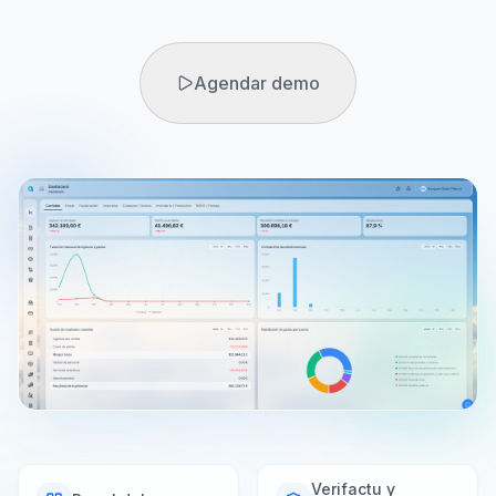
Agendar demo
Agendar demo
Prueba gratuita
Verifactu y