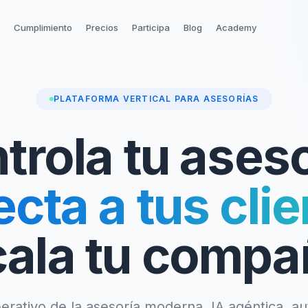
Cumplimiento
Precios
Participa
Blog
Academy
PLATAFORMA VERTICAL PARA ASESORÍAS
trola tu aseso
cta a tus clie
ala tu compa
erativo de la asesoría moderna. IA agéntica, a