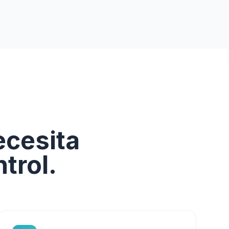
ecesita
trol.