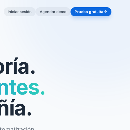
Iniciar sesión
Agendar demo
Prueba gratuita
ría.
ntes.
ñía.
utomatización,