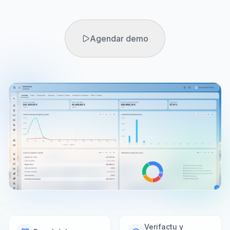
Agendar demo
Agendar demo
Prueba gratuita
Verifactu y